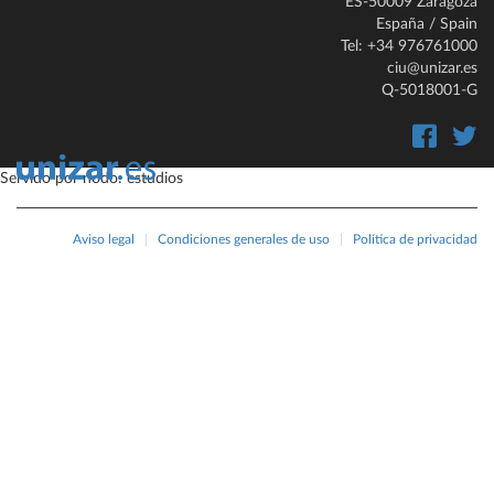
ES-50009 Zaragoza
España / Spain
Tel: +34 976761000
ciu@unizar.es
Q-5018001-G
Servido por nodo: estudios
Aviso legal
|
Condiciones generales de uso
|
Política de privacidad