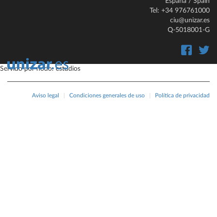
España / Spain
Tel: +34 976761000
ciu@unizar.es
Q-5018001-G
Servido por nodo: estudios
Aviso legal
|
Condiciones generales de uso
|
Política de privacidad