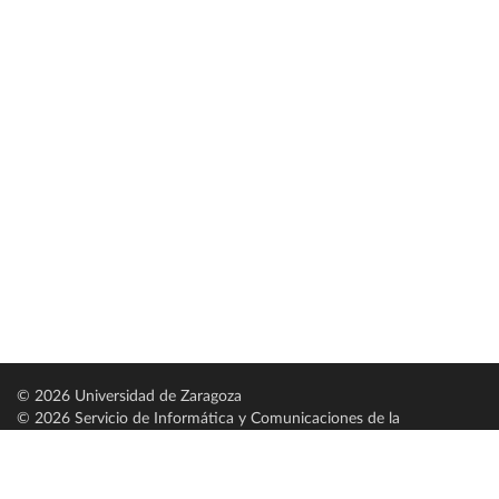
© 2026 Universidad de Zaragoza
© 2026 Servicio de Informática y Comunicaciones de la
Universidad de Zaragoza (
SICUZ
)
Universidad de Zaragoza
C/ Pedro Cerbuna, 12