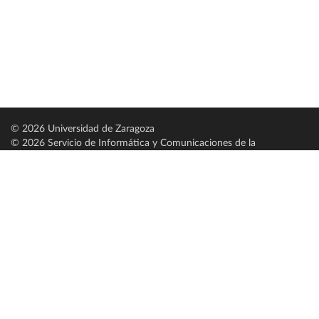
© 2026 Universidad de Zaragoza
© 2026 Servicio de Informática y Comunicaciones de la
Universidad de Zaragoza (
SICUZ
)
Universidad de Zaragoza
C/ Pedro Cerbuna, 12
ES-50009 Zaragoza
España / Spain
Tel: +34 976761000
ciu@unizar.es
Q-5018001-G
Servido por nodo: estudios