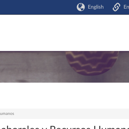
English
En
 Humanos