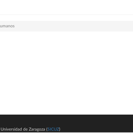
 Humanos
Universidad de Zaragoza (
SICUZ
)