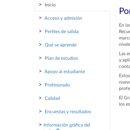
>
Inicio
Por
>
Acceso y admisión
En la
>
Perfiles de salida
Recur
marco
>
nivel
Qué se aprende
Las e
>
Plan de estudios
y apl
conta
>
Apoyo al estudiante
Estos
nuevo
>
Profesorado
profe
>
El Gr
Calidad
los e
>
Encuestas y resultados
>
Información gráfica del