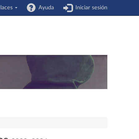
laces
Ayuda
Iniciar sesión