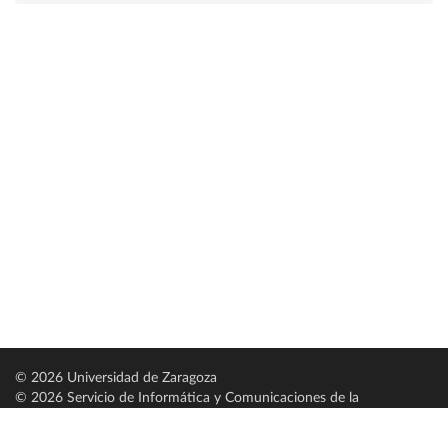
© 2026 Universidad de Zaragoza
© 2026 Servicio de Informática y Comunicaciones de la
Universidad de Zaragoza (
SICUZ
)
Universidad de Zaragoza