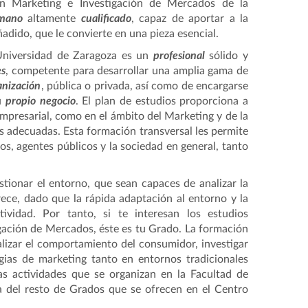
en Marketing e Investigación de Mercados de la
umano
altamente
cualificado
, capaz de aportar a la
ñadido, que le convierte en una pieza esencial.
 Universidad de Zaragoza es un
profesional
sólido y
es
, competente para desarrollar una amplia gama de
anización
, pública o privada, así como de encargarse
su
propio negocio
. El plan de estudios proporciona a
mpresarial, como en el ámbito del Marketing y de la
 adecuadas. Esta formación transversal les permite
, agentes públicos y la sociedad en general, tanto
tionar el entorno, que sean capaces de analizar la
ece, dado que la rápida adaptación al entorno y la
vidad. Por tanto, si te interesan los estudios
igación de Mercados, éste es tu Grado. La formación
lizar el comportamiento del consumidor, investigar
egias de marketing tanto en entornos tradicionales
as actividades que se organizan en la Facultad de
a del resto de Grados que se ofrecen en el Centro