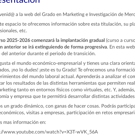
esentación
venid@ a la web del Grado en Marketing e Investigación de Mer
te espacio te ofrecemos información sobre esta titulación, su pla
sionales, etc.
rso 2025-2026 comenzará la implantación gradual
(curso a curs
an anterior se irá extinguiendo de forma progresiva
. En esta we
del anterior durante el periodo de transición.
 gusta el mundo económico-empresarial y tienes una clara orienta
dos, ¡no lo dudes! ¡este es tu Grado! Te ofrecemos una formación
rimientos del mundo laboral actual. Aprenderás a analizar el co
zar los resultados de las distintas herramientas que permiten real
rketing tanto en entornos físicos como virtuales, etc. Y, además,
mía y empresa que te permitirá desarrollar distintas actividades
 un grado dinámico, con ganas de hacer cosas. Podrás participa
económicos, visitas a empresas, participación en retos empresaria
s mas información en:
s://www.youtube.com/watch?v=X3T-wVK_56A