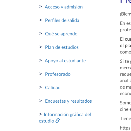
Pr
>
Acceso y admisión
¡Bien
>
Perfiles de salida
En es
profe
>
Qué se aprende
El
cu
el pl
>
Plan de estudios
como 
>
Apoyo al estudiante
Si te
merca
>
Profesorado
reque
anali
>
de ma
Calidad
econo
>
Encuestas y resultados
Somos
cine 
>
Información gráfica del
Tiene
estudio
http