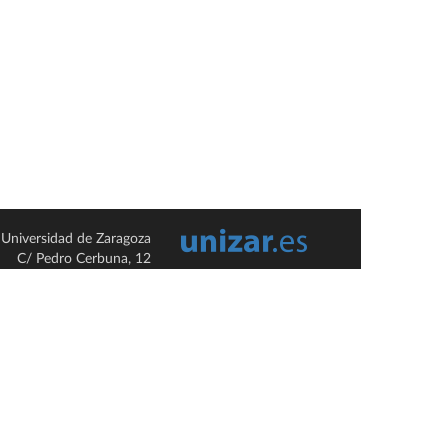
Universidad de Zaragoza
C/ Pedro Cerbuna, 12
ES-50009 Zaragoza
España / Spain
Tel: +34 976761000
ciu@unizar.es
Q-5018001-G