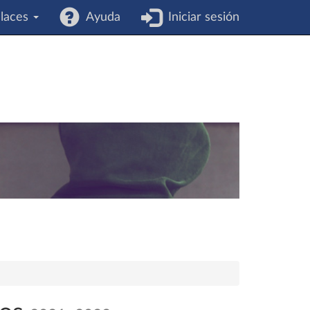
laces
Ayuda
Iniciar sesión