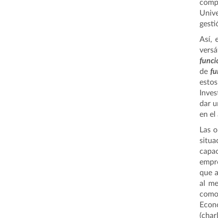
comp
Univ
gesti
Así, 
versá
f
unci
de
fu
estos
Inves
dar u
en el
Las o
situa
capa
empre
que a
al me
como 
Econo
(char