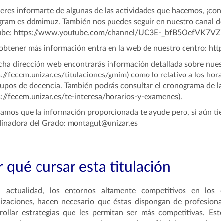
ieres informarte de algunas de las actividades que hacemos, ¡con
gram es ddmimuz. También nos puedes seguir en nuestro canal d
ube:
https://www.youtube.com/channel/UC3E-_bfB5OefVK7V
obtener más información entra en la web de nuestro centro: http
cha dirección web encontrarás información detallada sobre nue
s://fecem.unizar.es/titulaciones/gmim) como lo relativo a los hor
rupos de docencia. También podrás consultar el cronograma de la
s://fecem.unizar.es/te-interesa/horarios-y-examenes).
amos que la información proporcionada te ayude pero, si aún ti
inadora del Grado: montagut@unizar.es
 qué cursar esta titulación
a actualidad, los entornos altamente competitivos en los 
izaciones, hacen necesario que éstas dispongan de profesion
rollar estrategias que les permitan ser más competitivas. Es