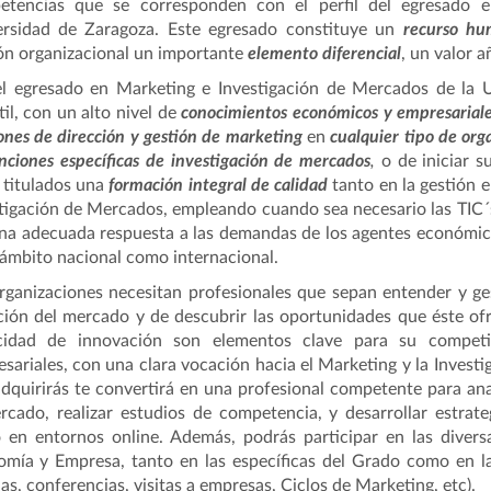
etencias que se corresponden con el perfil del egresado 
ersidad de Zaragoza. Este egresado constituye un
recurso h
ón organizacional un importante
elemento diferencial
, un valor a
el egresado en Marketing e Investigación de Mercados de la
til, con un alto nivel de
conocimientos económicos y empresarial
ones de dirección y gestión de marketing
en
cualquier tipo de org
nciones específicas de investigación de mercados
,
o de iniciar 
 titulados una
formación integral de calidad
tanto en la gestión e
tigación de Mercados, empleando cuando sea necesario las TIC´s
na adecuada respuesta a las demandas de los agentes económicos
 ámbito nacional como internacional.
rganizaciones necesitan profesionales que sepan entender y ges
ción del mercado y de descubrir las oportunidades que éste ofr
cidad de innovación son elementos clave para su competiti
sariales, con una clara vocación hacia el Marketing y la Invest
dquirirás te convertirá en una profesional competente para ana
rcado, realizar estudios de competencia, y desarrollar estrat
en entornos online. Además, podrás participar en las divers
mía y Empresa, tanto en las específicas del Grado como en l
las, conferencias, visitas a empresas, Ciclos de Marketing, etc).