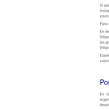
Si qu
insta
yout
Para 
En di
(http
los g
(http
Esper
coord
Por
En l
organ
desar