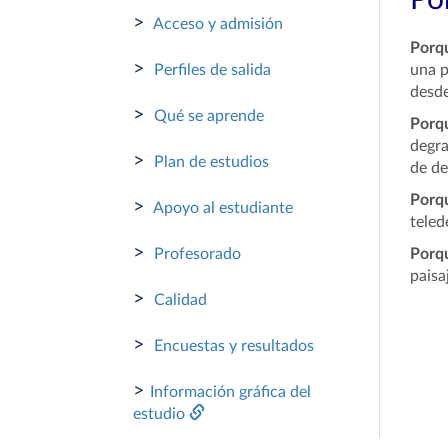
Por
>
Acceso y admisión
Porq
>
Perfiles de salida
una p
desde
>
Qué se aprende
Porq
degra
>
Plan de estudios
de de
Porq
>
Apoyo al estudiante
teled
>
Profesorado
Porq
paisa
>
Calidad
>
Encuestas y resultados
>
Información gráfica del
estudio