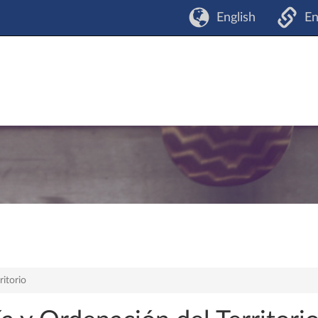
English
En
itorio