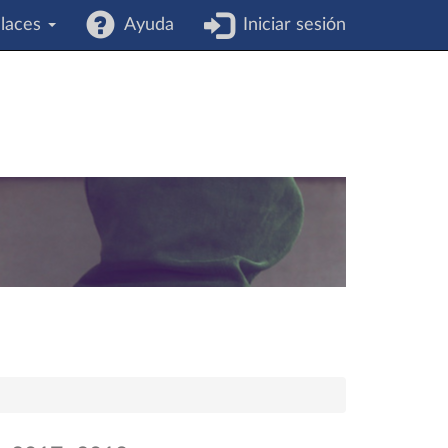
laces
Ayuda
Iniciar sesión