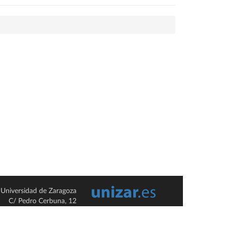
Universidad de Zaragoza
C/ Pedro Cerbuna, 12
ES-50009 Zaragoza
España / Spain