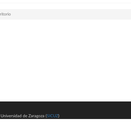
itorio
Universidad de Zaragoza (
SICUZ
)