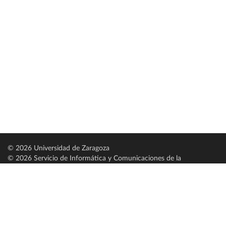
© 2026 Universidad de Zaragoza
© 2026 Servicio de Informática y Comunicaciones de la
Universidad de Zaragoza (
SICUZ
)
Universidad de Zaragoza
C/ Pedro Cerbuna, 12
ES-50009 Zaragoza
España / Spain
Tel: +34 976761000