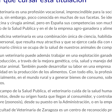
 qué cursar esta titulación
terinaria es una profesión vocacional, imprescindible para la s
ta, sin embargo, poco conocida en muchas de sus facetas. Se ident
ina y cirugía animal, pero en España sus competencias son much
 de la Salud Publica y en el de la empresa agro-ganadera y alime
dicina veterinaria es una combinación única de ciencia, habilid
personal, que resulta muy atractiva y que se ejerce cada día con
inario clínico se ocupa de la salud de nuestros animales de comp
un veterinario puede además trabajar en una explotación ganade
oducción, a través de la mejora genética, cría, salud y manejo d
star animal. También puede desarrollar su labor en una empresa 
idad en la producción de los alimentos. Con todo ello, la profesi
ialmente, en el mundo rural y a generar bienes de consumo, sobre
os.
 campo de la Salud Publica, el veterinario cuida de la salud hum
ntos, desde su origen hasta que llegan al consumidor, y controla
e (zoonosis), desde su puesto en la Administración, o en la emp
cultad de Veterinaria de Zaragoza es un centro de reconocido pr