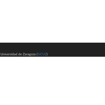
Universidad de Zaragoza (
SICUZ
)
Avi