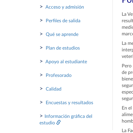
Por
>
Acceso y admisión
La Ve
>
Perfiles de salida
resul
medic
>
marco
Qué se aprende
La me
>
Plan de estudios
inter
veter
>
Apoyo al estudiante
Pero 
de pr
>
Profesorado
biene
segur
>
Calidad
espec
segur
>
Encuestas y resultados
En el
alime
>
Información gráfica del
hombr
estudio
La Fa