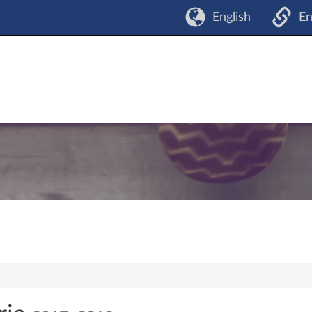
English
En