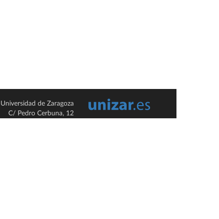
Universidad de Zaragoza
C/ Pedro Cerbuna, 12
ES-50009 Zaragoza
España / Spain
Tel: +34 976761000
ciu@unizar.es
Q-5018001-G
so legal
|
Condiciones generales de uso
|
Política de privacidad