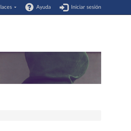
laces
Ayuda
Iniciar sesión