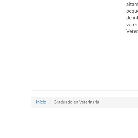
altam
peque
de in
veter
Veter
.
Inicio
Graduado en Veterinaria