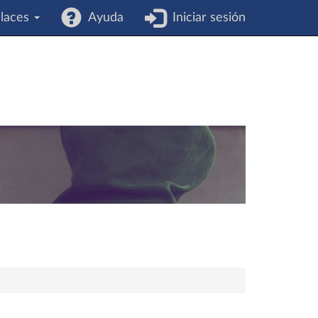
laces
Ayuda
Iniciar sesión