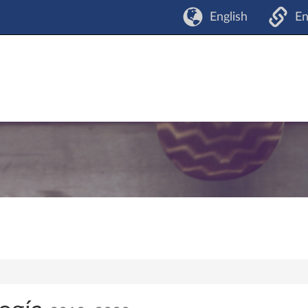
English
En