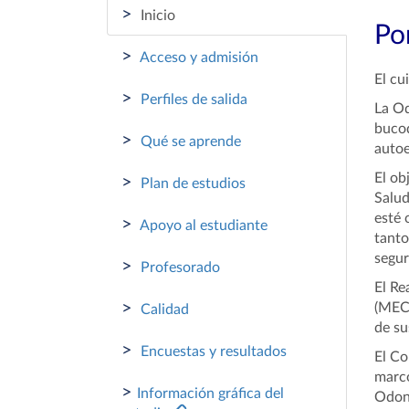
>
Inicio
Por
>
Acceso y admisión
El cu
>
Perfiles de salida
La Od
bucod
>
Qué se aprende
autoe
El ob
>
Plan de estudios
Salud
esté 
>
Apoyo al estudiante
tanto
segur
>
Profesorado
El Re
>
(MECE
Calidad
de su
>
Encuestas y resultados
El Co
marco
>
Información gráfica del
Odont