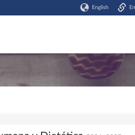
English
En