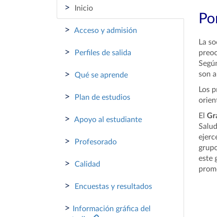
>
Inicio
Por
>
Acceso y admisión
La so
>
Perfiles de salida
preoc
Según
>
son a
Qué se aprende
Los p
>
Plan de estudios
orien
El
Gr
>
Apoyo al estudiante
Salud
ejerc
>
Profesorado
grupo
este 
>
Calidad
promo
>
Encuestas y resultados
>
Información gráfica del