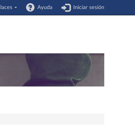
laces
Ayuda
Iniciar sesión