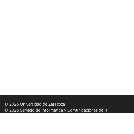
© 2026 Universidad de Zaragoza
© 2026 Servicio de Informática y Comunicaciones de la
Universidad de Zaragoza (
SICUZ
)
Universidad de Zaragoza
C/ Pedro Cerbuna, 12