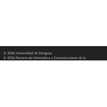
© 2026 Universidad de Zaragoza
© 2026 Servicio de Informática y Comunicaciones de la
Universidad de Zaragoza (
SICUZ
)
Universidad de Zaragoza
C/ Pedro Cerbuna, 12
ES-50009 Zaragoza
España / Spain
Tel: +34 976761000
ciu@unizar.es
Q-5018001-G