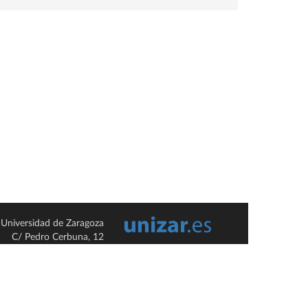
Universidad de Zaragoza
C/ Pedro Cerbuna, 12
ES-50009 Zaragoza
España / Spain
Tel: +34 976761000
ciu@unizar.es
Q-5018001-G