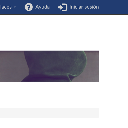
laces
Ayuda
Iniciar sesión