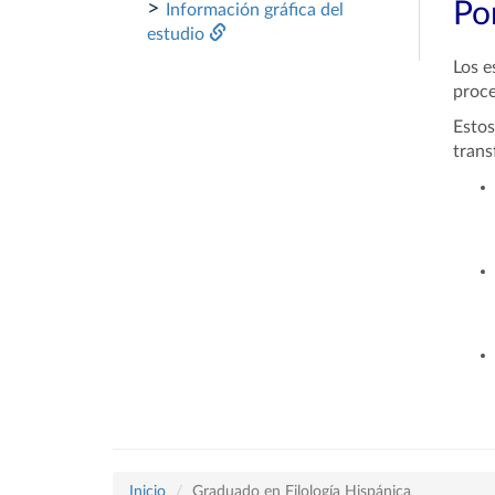
>
Por
Información gráfica del
estudio
Los e
proce
Estos
trans
Inicio
Graduado en Filología Hispánica