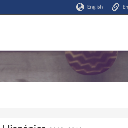
English
En