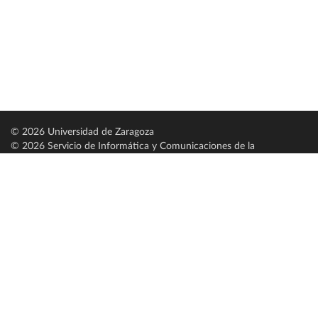
© 2026 Universidad de Zaragoza
© 2026 Servicio de Informática y Comunicaciones de la
Universidad de Zaragoza (
SICUZ
)
Universidad de Zaragoza
C/ Pedro Cerbuna, 12
ES-50009 Zaragoza
España / Spain
Tel: +34 976761000
ciu@unizar.es
Q-5018001-G
Servido por nodo: estudios