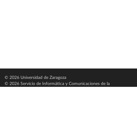
© 2026 Universidad de Zaragoza
© 2026 Servicio de Informática y Comunicaciones de la
Universidad de Zaragoza (
SICUZ
)
Universidad de Zaragoza
C/ Pedro Cerbuna, 12
ES-50009 Zaragoza
España / Spain
Tel: +34 976761000
ciu@unizar.es
Q-5018001-G