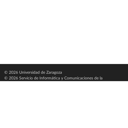
© 2026 Universidad de Zaragoza
© 2026 Servicio de Informática y Comunicaciones de la
Universidad de Zaragoza (
SICUZ
)
Universidad de Zaragoza
C/ Pedro Cerbuna, 12
ES-50009 Zaragoza
España / Spain
Tel: +34 976761000
ciu@unizar.es
Q-5018001-G