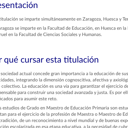
esentación
titulación se imparte simultáneamente en Zaragoza, Huesca y Ter
ragoza se imparte en la Facultad de Educación, en Huesca en la
ruel en la Facultad de Ciencias Sociales y Humanas.
 qué cursar esta titulación
ciedad actual concede gran importancia a la educación de sus
idades, integrando la dimensión cognoscitiva, afectiva y axiológic
colectivo. La educación es una vía para garantizar el ejercicio d
pensable para construir una sociedad avanzada y justa. Es por e
ficados para asumir este reto.
studios de Grado en Maestro de Educación Primaria son estud
itan para el ejercicio de la profesión de Maestra o Maestro de E
tradición, de un reconocimiento a nivel mundial y de buenas exp
ción escolarizada en esa etapa educativa, a la necesidad de cub