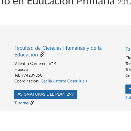
io en Educación Primaria
201
Facultad de Ciencias Humanas y de la
Fa
Educación
Ciu
Valentín Carderera nº 4
Ter
Huesca
Te
Tel: 974239350
Co
Coordinación:
Cecilia Latorre Cosculluela
A
ASIGNATURAS DEL PLAN 299
Tut
Tutorías