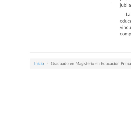
jubil
La ti
educa
vincu
compe
Inicio
Graduado en Magisterio en Educación Prima