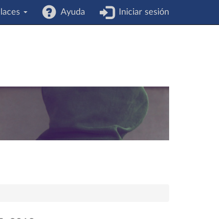
laces
Ayuda
Iniciar sesión