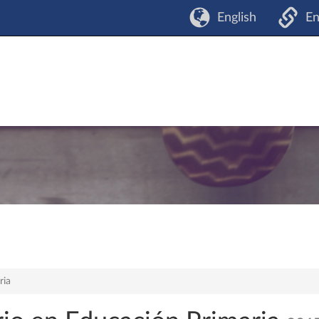
English
En
ria