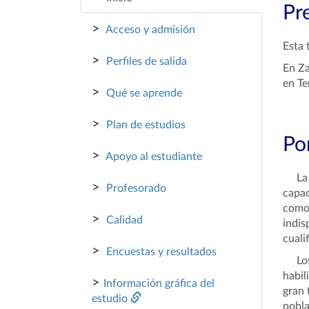
Pr
>
Acceso y admisión
Esta 
>
Perfiles de salida
En Za
en Te
>
Qué se aprende
>
Plan de estudios
Por
>
Apoyo al estudiante
La so
>
Profesorado
capac
como 
>
Calidad
indis
cuali
>
Encuestas y resultados
Los e
habil
>
Información gráfica del
gran 
estudio
pobla