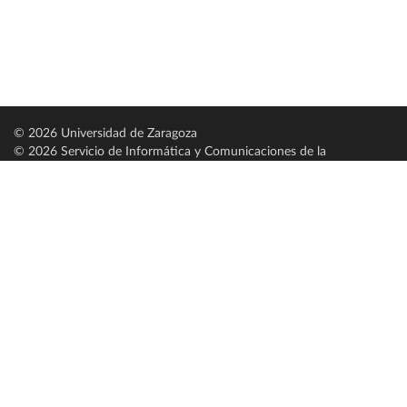
© 2026 Universidad de Zaragoza
© 2026 Servicio de Informática y Comunicaciones de la
Universidad de Zaragoza (
SICUZ
)
Universidad de Zaragoza
C/ Pedro Cerbuna, 12
ES-50009 Zaragoza
España / Spain
Tel: +34 976761000
ciu@unizar.es
Q-5018001-G
Servido por nodo: estudios