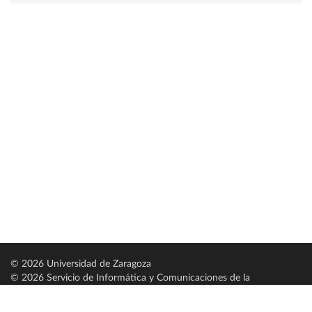
© 2026 Universidad de Zaragoza
© 2026 Servicio de Informática y Comunicaciones de la
Universidad de Zaragoza (
SICUZ
)
Universidad de Zaragoza