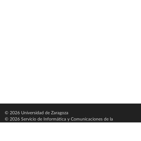
© 2026 Universidad de Zaragoza
© 2026 Servicio de Informática y Comunicaciones de la
Universidad de Zaragoza (
SICUZ
)
Universidad de Zaragoza
C/ Pedro Cerbuna, 12