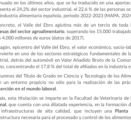
nuado en los últimos años, que se ha traducido en una aportaci
senta el 24,2% del sector industrial, el 22,6 % de las personas o
 industria alimentaria española, periodo 2022-2023 (MAPA, 2024
ncreto, el Valle del Ebro aglutina más
de un tercio de toda 
sas del sector agroalimentario
, superando los 15.000 trabajado
s 4.000 millones de euros (datos de 2017).
agón, epicentro del Valle del Ebro, el valor económico, socio-lab
nvierte en uno de los sectores estratégicos fundamentales de 
trial, detrás del automóvil en Valor Añadido Bruto de la Com
o, concentrando el 17,8 % del total de afiliados en la industria
lumnos del Título de Grado en Ciencia y Tecnología de los Ali
n un entorno propicio no sólo para la realización de las prác
serción en el mundo laboral
.
s, esta titulación se imparte en la Facultad de Veterinaria
de 
nal
, que cuenta con una dilatada experiencia, en la formación d
 infraestructuras de alta calidad, que incluyen una
Planta 
estructura necesaria para el procesado y control de los alimento