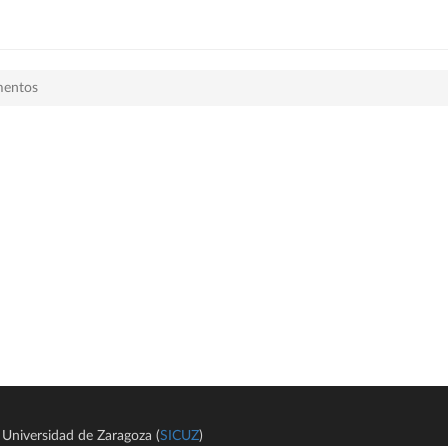
mentos
Universidad de Zaragoza (
SICUZ
)