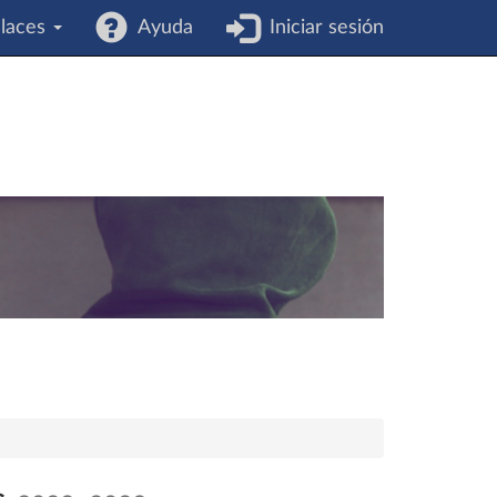
laces
Ayuda
Iniciar sesión