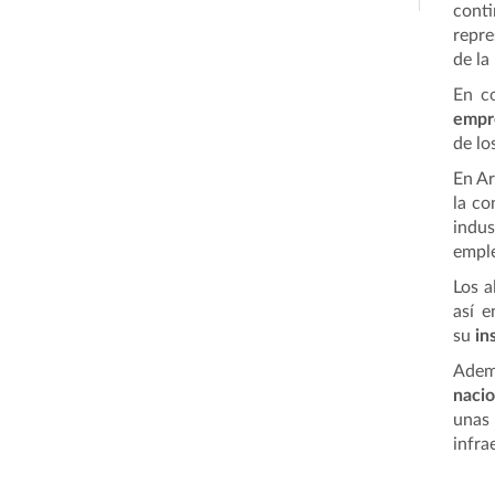
conti
repre
de la
En co
empre
de lo
En Ar
la co
indus
emple
Los a
así e
su
in
Ademá
nacio
unas
infra