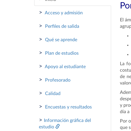
Por
>
Acceso y admisión
El ám
>
Perfiles de salida
agrup
>
Qué se aprende
>
Plan de estudios
La fo
>
Apoyo al estudiante
costu
de ne
>
Profesorado
valor
Ademá
>
Calidad
despe
y pro
>
Encuestas y resultados
día a
>
Información gráfica del
Por o
estudio
que s