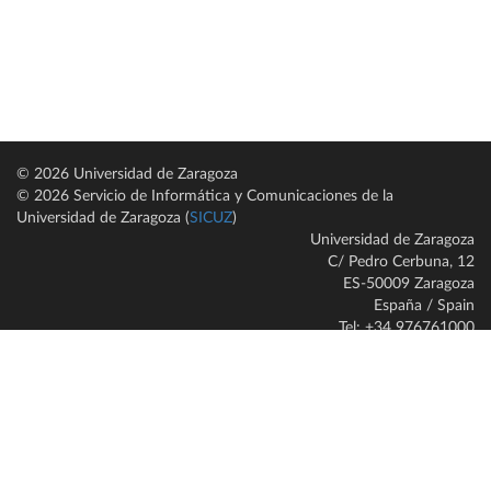
© 2026 Universidad de Zaragoza
© 2026 Servicio de Informática y Comunicaciones de la
Universidad de Zaragoza (
SICUZ
)
Universidad de Zaragoza
C/ Pedro Cerbuna, 12
ES-50009 Zaragoza
España / Spain
Tel: +34 976761000
ciu@unizar.es
Q-5018001-G
Servido por nodo: estudios