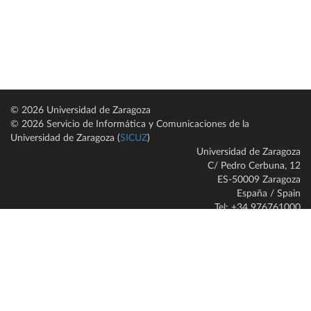
© 2026 Universidad de Zaragoza
© 2026 Servicio de Informática y Comunicaciones de la
Universidad de Zaragoza (
SICUZ
)
Universidad de Zaragoza
C/ Pedro Cerbuna, 12
ES-50009 Zaragoza
España / Spain
Tel: +34 976761000
ciu@unizar.es
Q-5018001-G
Servido por nodo: estudios