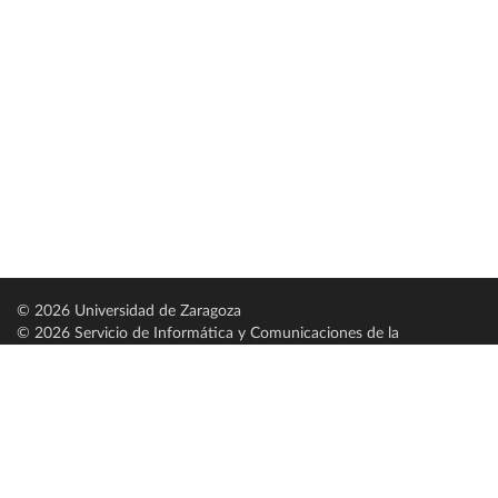
© 2026 Universidad de Zaragoza
© 2026 Servicio de Informática y Comunicaciones de la
Universidad de Zaragoza (
SICUZ
)
Universidad de Zaragoza
C/ Pedro Cerbuna, 12
ES-50009 Zaragoza
España / Spain
Tel: +34 976761000
ciu@unizar.es