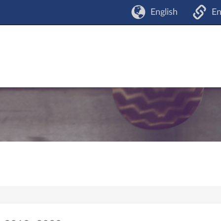
English
En