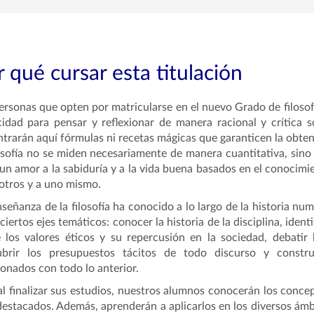
 qué cursar esta titulación
ersonas que opten por matricularse en el nuevo Grado de filosof
idad para pensar y reflexionar de manera racional y crítica
trarán aquí fórmulas ni recetas mágicas que garanticen la obtenc
losofía no se miden necesariamente de manera cuantitativa, sino
 un amor a la sabiduría y a la vida buena basados en el conocimient
 otros y a uno mismo.
señanza de la filosofía ha conocido a lo largo de la historia n
ciertos ejes temáticos: conocer la historia de la disciplina, iden
 los valores éticos y su repercusión en la sociedad, debati
ubrir los presupuestos tácitos de todo discurso y constru
ionados con todo lo anterior.
al finalizar sus estudios, nuestros alumnos conocerán los concept
estacados. Además, aprenderán a aplicarlos en los diversos ámbi