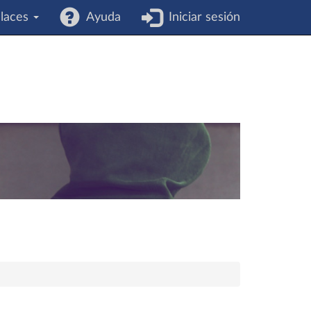
laces
Ayuda
Iniciar sesión