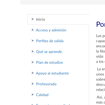
>
Inicio
Por
>
Acceso y admisión
Las p
>
Perfiles de salida
capac
encon
>
la fi
Qué se aprende
vida:
a los
>
Plan de estudios
La en
>
Apoyo al estudiante
unos 
sobre
>
Profesorado
desc
relac
>
Calidad
Así, 
más d