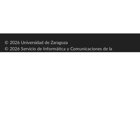
© 2026 Universidad de Zaragoza
© 2026 Servicio de Informática y Comunicaciones de la
Universidad de Zaragoza (
SICUZ
)
Universidad de Zaragoza
C/ Pedro Cerbuna, 12
ES-50009 Zaragoza
España / Spain
Tel: +34 976761000
ciu@unizar.es
Q-5018001-G
Servido por nodo: estudios