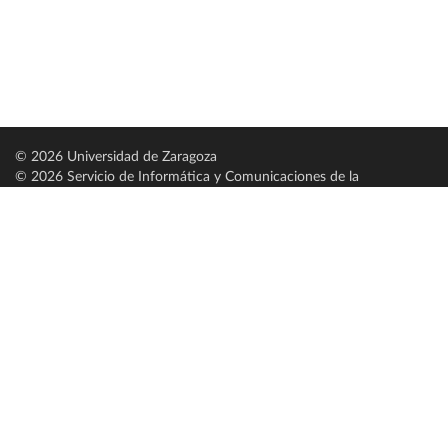
© 2026 Universidad de Zaragoza
© 2026 Servicio de Informática y Comunicaciones de la
Universidad de Zaragoza (
SICUZ
)
Universidad de Zaragoza
C/ Pedro Cerbuna, 12
ES-50009 Zaragoza
España / Spain
Tel: +34 976761000
ciu@unizar.es
Q-5018001-G
Servido por nodo: estudios