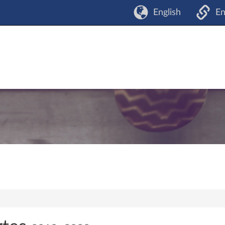
English
En