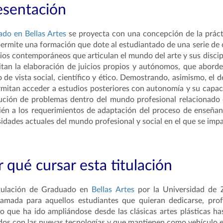
esentación
ado en Bellas Artes
se proyecta con una concepción de la prácti
ermite una formación que dote al estudiantado de una serie de
rios contemporáneos que articulan el mundo del arte y sus disc
tan la elaboración de juicios propios y autónomos, que aborde
 de vista social, científico y ético. Demostrando, asimismo, el d
rmitan acceder a estudios posteriores con autonomía y su capac
ución de problemas dentro del mundo profesional relacionado co
én a los requerimientos de adaptación del proceso de enseñan
idades actuales del mundo profesional y social en el que se imp
 qué cursar esta titulación
itulación de Graduado en
Bellas Artes
por la Universidad de Z
amada para aquellos estudiantes que quieran dedicarse, prof
 que ha ido ampliándose desde las clásicas artes plásticas h
dos con las nuevas tecnologías y que mantienen como vehículo el