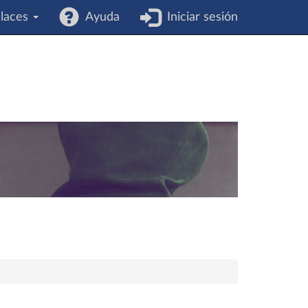
laces
Ayuda
Iniciar sesión