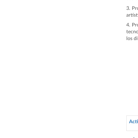
3. Pr
artís
4. Pr
tecno
los d
Acti