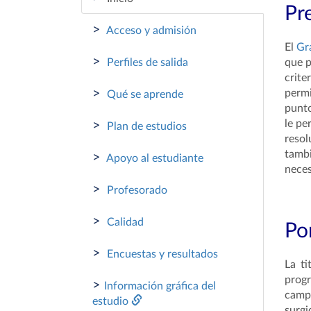
Pr
>
Acceso y admisión
El
Gr
>
Perfiles de salida
que p
crite
>
permi
Qué se aprende
punto
le pe
>
Plan de estudios
resol
tambi
>
Apoyo al estudiante
neces
>
Profesorado
>
Calidad
Por
>
Encuestas y resultados
La t
progr
>
Información gráfica del
campo
estudio
surgi