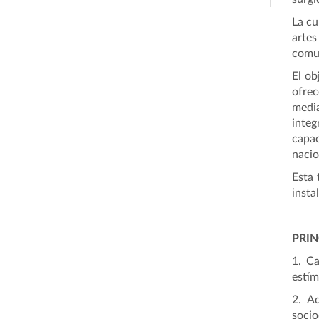
La cu
artes
comun
El ob
ofrec
media
inte
c
apac
nacio
Esta 
insta
PRIN
1. Ca
estím
2. A
socio