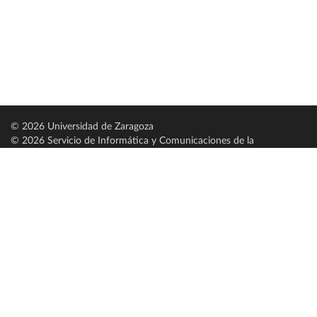
© 2026 Universidad de Zaragoza
© 2026 Servicio de Informática y Comunicaciones de la
Universidad de Zaragoza (
SICUZ
)
Universidad de Zaragoza
C/ Pedro Cerbuna, 12
ES-50009 Zaragoza
España / Spain
Tel: +34 976761000
ciu@unizar.es
Q-5018001-G
Servido por nodo: estudios