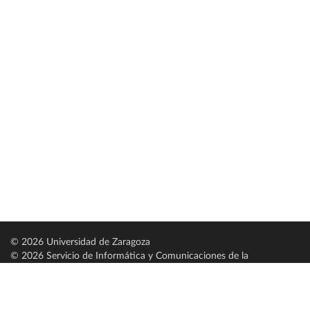
© 2026 Universidad de Zaragoza
© 2026 Servicio de Informática y Comunicaciones de la
Universidad de Zaragoza (
SICUZ
)
Universidad de Zaragoza
C/ Pedro Cerbuna, 12