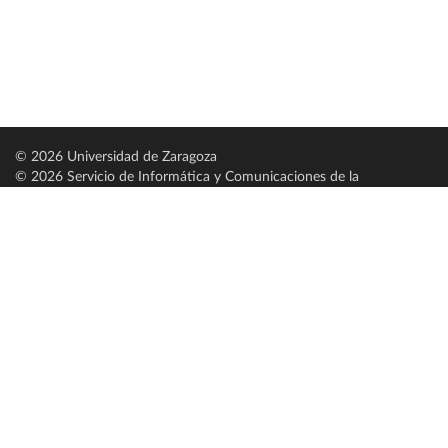
© 2026 Universidad de Zaragoza
© 2026 Servicio de Informática y Comunicaciones de la
Universidad de Zaragoza (
SICUZ
)
Universidad de Zaragoza
C/ Pedro Cerbuna, 12
ES-50009 Zaragoza
España / Spain
Tel: +34 976761000
ciu@unizar.es
Q-5018001-G
Servido por nodo: estudios