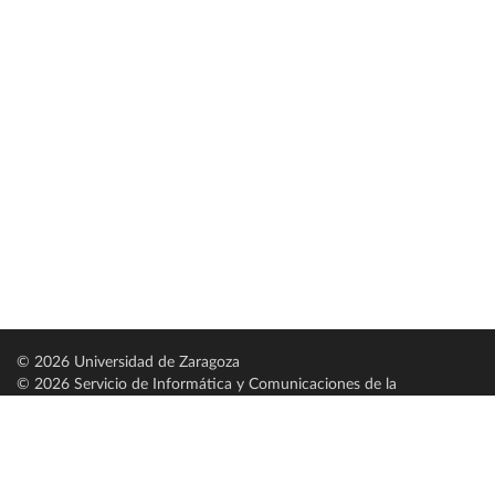
© 2026 Universidad de Zaragoza
© 2026 Servicio de Informática y Comunicaciones de la
Universidad de Zaragoza (
SICUZ
)
Universidad de Zaragoza
C/ Pedro Cerbuna, 12
ES-50009 Zaragoza