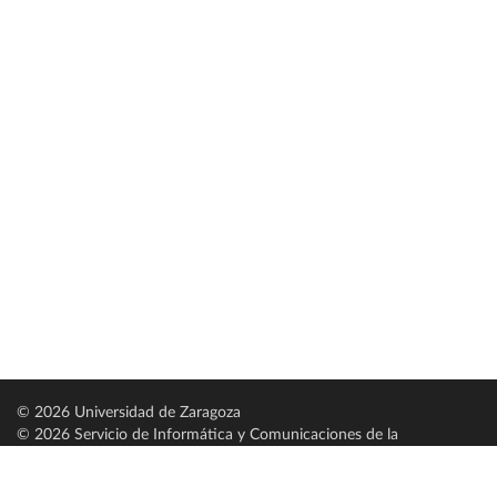
© 2026 Universidad de Zaragoza
© 2026 Servicio de Informática y Comunicaciones de la
Universidad de Zaragoza (
SICUZ
)
Universidad de Zaragoza