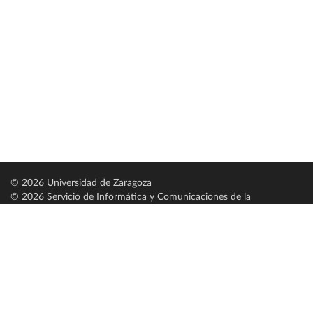
© 2026 Universidad de Zaragoza
© 2026 Servicio de Informática y Comunicaciones de la
Universidad de Zaragoza (
SICUZ
)
Universidad de Zaragoza
C/ Pedro Cerbuna, 12
ES-50009 Zaragoza
España / Spain
Tel: +34 976761000
ciu@unizar.es
Q-5018001-G