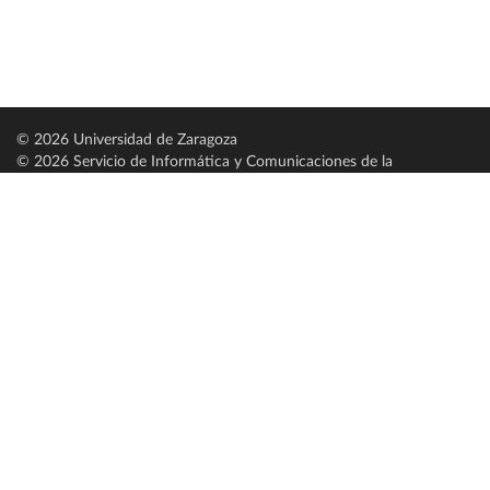
© 2026 Universidad de Zaragoza
© 2026 Servicio de Informática y Comunicaciones de la
Universidad de Zaragoza (
SICUZ
)
Universidad de Zaragoza
C/ Pedro Cerbuna, 12
ES-50009 Zaragoza
España / Spain
Tel: +34 976761000
ciu@unizar.es
Q-5018001-G
Servido por nodo: estudios
Aviso legal
|
Condiciones generales de uso
|
Política de privacidad