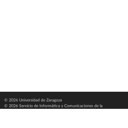
© 2026 Universidad de Zaragoza
© 2026 Servicio de Informática y Comunicaciones de la
Universidad de Zaragoza (
SICUZ
)
Universidad de Zaragoza
C/ Pedro Cerbuna, 12