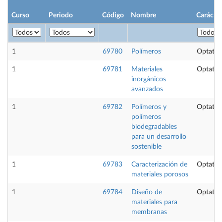
Curso
Periodo
Código
Nombre
Carácter
1
69780
Polímeros
Optativ
1
69781
Materiales
Optativ
inorgánicos
avanzados
1
69782
Polímeros y
Optativ
polímeros
biodegradables
para un desarrollo
sostenible
1
69783
Caracterización de
Optativ
materiales porosos
1
69784
Diseño de
Optativ
materiales para
membranas