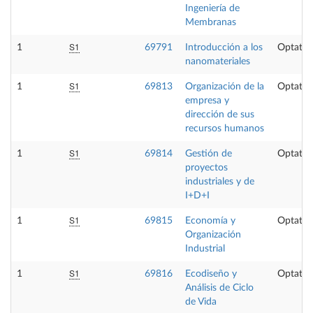
Ingeniería de
Membranas
S1
1
69791
Introducción a los
Optativ
nanomateriales
S1
1
69813
Organización de la
Optativ
empresa y
dirección de sus
recursos humanos
S1
1
69814
Gestión de
Optativ
proyectos
industriales y de
I+D+I
S1
1
69815
Economía y
Optativ
Organización
Industrial
S1
1
69816
Ecodiseño y
Optativ
Análisis de Ciclo
de Vida