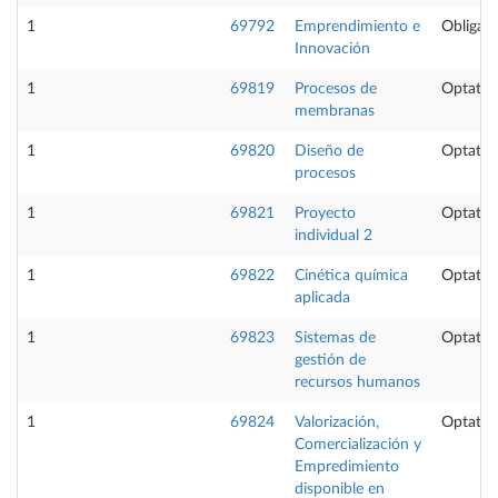
1
69792
Emprendimiento e
Obligato
Innovación
1
69819
Procesos de
Optativ
membranas
1
69820
Diseño de
Optativ
procesos
1
69821
Proyecto
Optativ
individual 2
1
69822
Cinética química
Optativ
aplicada
1
69823
Sistemas de
Optativ
gestión de
recursos humanos
1
69824
Valorización,
Optativ
Comercialización y
Empredimiento
disponible en