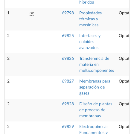
híbridos
S2
1
69798
Propiedades
Optativ
térmicas y
mecánicas
2
69825
Interfases y
Optativ
coloides
avanzados
2
69826
Transferencia de
Optativ
materia en
multicomponentes
2
69827
Membranas para
Optativ
separación de
gases
2
69828
Diseño de plantas
Optativ
de proceso de
membranas
2
69829
Electroquímica:
Optativ
Fundamentos y