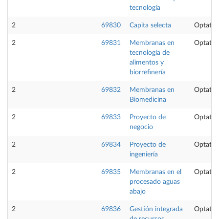
tecnología
2
69830
Capita selecta
Optativ
2
69831
Membranas en
Optativ
tecnología de
alimentos y
biorrefinería
2
69832
Membranas en
Optativ
Biomedicina
2
69833
Proyecto de
Optativ
negocio
2
69834
Proyecto de
Optativ
ingeniería
2
69835
Membranas en el
Optativ
procesado aguas
abajo
2
69836
Gestión integrada
Optativ