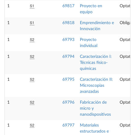
S1
1
69817
Proyecto en
Optativ
equipo
S1
1
69818
Emprendimiento e
Obligato
Innovación
S2
1
69793
Proyecto
Optativ
individual
S2
1
69794
Caracterización I:
Optativ
Técnicas físico-
químicas
S2
1
69795
Caracterización II:
Optativ
Microscopias
avanzadas
S2
1
69796
Fabricación de
Optativ
micro y
nanodispositivos
S2
1
69797
Materiales
Optativ
estructurados e