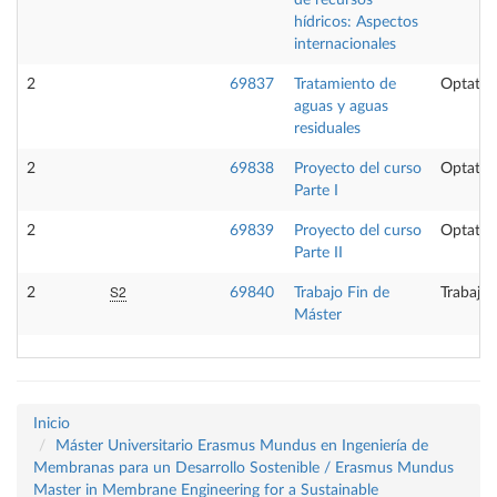
de recursos
hídricos: Aspectos
internacionales
2
69837
Tratamiento de
Optativ
aguas y aguas
residuales
2
69838
Proyecto del curso
Optativ
Parte I
2
69839
Proyecto del curso
Optativ
Parte II
S2
2
69840
Trabajo Fin de
Trabajo 
Máster
Inicio
Máster Universitario Erasmus Mundus en Ingeniería de
Membranas para un Desarrollo Sostenible / Erasmus Mundus
Master in Membrane Engineering for a Sustainable