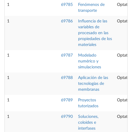
1
69785
Fenómenos de
Optativ
transporte
1
69786
Influencia de las
Optativ
variables de
procesado en las
propiedades de los
materiales
1
69787
Modelado
Optativ
numérico y
simulaciones
1
69788
Aplicación de las
Optativ
tecnologías de
membranas
1
69789
Proyectos
Optativ
tutorizados
1
69790
Soluciones,
Optativ
coloides e
interfases