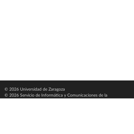
© 2026 Universidad de Zaragoza
© 2026 Servicio de Informática y Comunicaciones de la
Universidad de Zaragoza (
SICUZ
)
Universidad de Zaragoza
C/ Pedro Cerbuna, 12
ES-50009 Zaragoza
España / Spain
Tel: +34 976761000