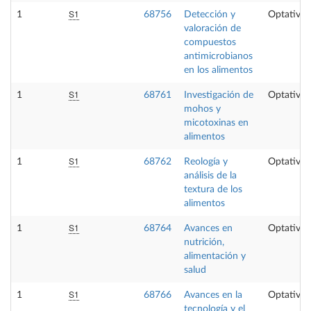
S1
1
68756
Detección y
Optativa
valoración de
compuestos
antimicrobianos
en los alimentos
S1
1
68761
Investigación de
Optativa
mohos y
micotoxinas en
alimentos
S1
1
68762
Reología y
Optativa
análisis de la
textura de los
alimentos
S1
1
68764
Avances en
Optativa
nutrición,
alimentación y
salud
S1
1
68766
Avances en la
Optativa
tecnología y el