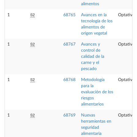
alimentos
S2
1
68765
Avances en la
Optativa
tecnología de los
alimentos de
origen vegetal
S2
1
68767
Avances y
Optativa
control de
calidad de la
carne y el
pescado
S2
1
68768
Metodología
Optativa
para la
evaluación de los
riesgos
alimentarios
S2
1
68769
Nuevas
Optativa
herramientas en
seguridad
alimentaria