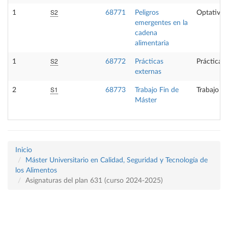
S2
1
68771
Peligros
Optativa
emergentes en la
cadena
alimentaria
S2
1
68772
Prácticas
Prácticas
externas
S1
2
68773
Trabajo Fin de
Trabajo fi
Máster
Inicio
Máster Universitario en Calidad, Seguridad y Tecnología de
los Alimentos
Asignaturas del plan 631 (curso 2024-2025)