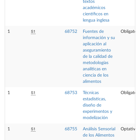
textos
académicos
científicos en
lengua inglesa
S1
1
68752
Fuentes de
Obligatori
información y su
aplicación al
aseguramiento
de la calidad de
metodologías
analíticas en
ciencia de los
alimentos
S1
1
68753
Técnicas
Obligatori
estadísticas,
diseño de
experimentos y
modelización
S1
1
68755
Análisis Sensorial
Optativa
de los Alimentos