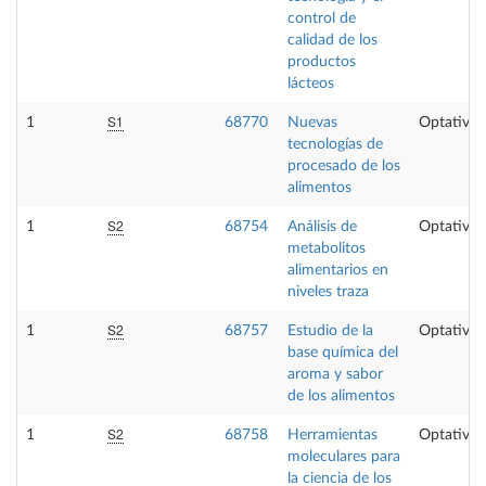
control de
calidad de los
productos
lácteos
S1
1
68770
Nuevas
Optativa
tecnologías de
procesado de los
alimentos
S2
1
68754
Análisis de
Optativa
metabolitos
alimentarios en
niveles traza
S2
1
68757
Estudio de la
Optativa
base química del
aroma y sabor
de los alimentos
S2
1
68758
Herramientas
Optativa
moleculares para
la ciencia de los