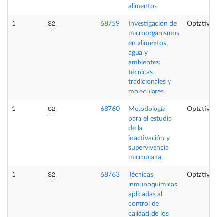
alimentos
S2
1
68759
Investigación de
Optativa
microorganismos
en alimentos,
agua y
ambientes:
técnicas
tradicionales y
moleculares
S2
1
68760
Metodología
Optativa
para el estudio
de la
inactivación y
supervivencia
microbiana
S2
1
68763
Técnicas
Optativa
inmunoquímicas
aplicadas al
control de
calidad de los