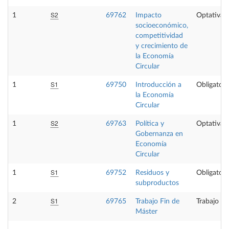
S2
1
69762
Impacto
Optativa
socioeconómico,
competitividad
y crecimiento de
la Economía
Circular
S1
1
69750
Introducción a
Obligatori
la Economía
Circular
S2
1
69763
Política y
Optativa
Gobernanza en
Economía
Circular
S1
1
69752
Residuos y
Obligatori
subproductos
S1
2
69765
Trabajo Fin de
Trabajo fi
Máster