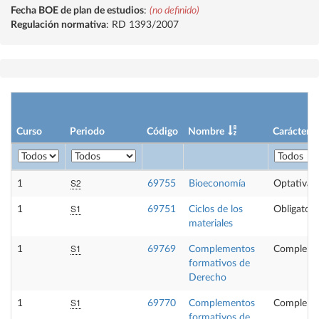
Fecha BOE de plan de estudios
:
(no definido)
Regulación normativa
: RD 1393/2007
Curso
Periodo
Código
Nombre
Carácter
S2
1
69755
Bioeconomía
Optativa
S1
1
69751
Ciclos de los
Obligatori
materiales
S1
1
69769
Complementos
Compleme
formativos de
Derecho
S1
1
69770
Complementos
Compleme
formativos de