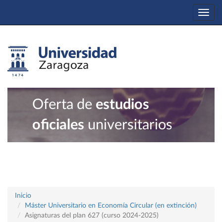
Togg
navi
Oferta de
estudios
oficiales
universitarios
Inicio
Máster Universitario en Economía Circular (en extinción)
Asignaturas del plan 627 (curso 2024-2025)