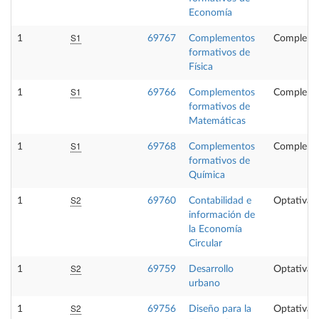
Economía
S1
1
69767
Complementos
Compleme
formativos de
Física
S1
1
69766
Complementos
Compleme
formativos de
Matemáticas
S1
1
69768
Complementos
Compleme
formativos de
Química
S2
1
69760
Contabilidad e
Optativa
información de
la Economía
Circular
S2
1
69759
Desarrollo
Optativa
urbano
S2
1
69756
Diseño para la
Optativa