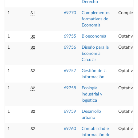
Derecho
S1
1
69770
Complementos
Compleme
formativos de
Economía
S2
1
69755
Bioeconomía
Optativa
S2
1
69756
Diseño para la
Optativa
Economía
Circular
S2
1
69757
Gestión de la
Optativa
información
S2
1
69758
Ecología
Optativa
industrial y
logística
S2
1
69759
Desarrollo
Optativa
urbano
S2
1
69760
Contabilidad e
Optativa
información de