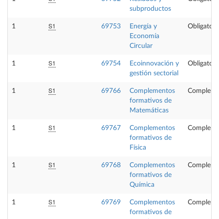
subproductos
S1
1
69753
Energía y
Obligatori
Economía
Circular
S1
1
69754
Ecoinnovación y
Obligatori
gestión sectorial
S1
1
69766
Complementos
Compleme
formativos de
Matemáticas
S1
1
69767
Complementos
Compleme
formativos de
Física
S1
1
69768
Complementos
Compleme
formativos de
Química
S1
1
69769
Complementos
Compleme
formativos de