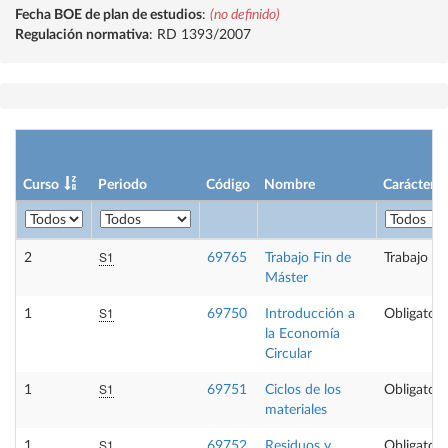
Fecha BOE de plan de estudios
:
(no definido)
Regulación normativa
: RD 1393/2007
Curso
Periodo
Código
Nombre
Carácter
S1
2
69765
Trabajo Fin de
Trabajo fi
Máster
S1
1
69750
Introducción a
Obligatori
la Economía
Circular
S1
1
69751
Ciclos de los
Obligatori
materiales
S1
1
69752
Residuos y
Obligatori