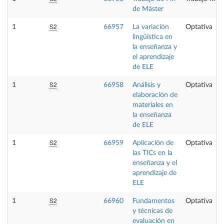
de Máster
S2
1
66957
La variación
Optativa
lingüística en
la enseñanza y
el aprendizaje
de ELE
S2
1
66958
Análisis y
Optativa
elaboración de
materiales en
la enseñanza
de ELE
S2
1
66959
Aplicación de
Optativa
las TICs en la
enseñanza y el
aprendizaje de
ELE
S2
1
66960
Fundamentos
Optativa
y técnicas de
evaluación en