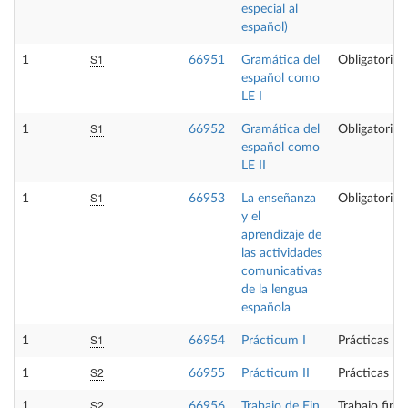
especial al
español)
S1
1
66951
Gramática del
Obligatoria
español como
LE I
S1
1
66952
Gramática del
Obligatoria
español como
LE II
S1
1
66953
La enseñanza
Obligatoria
y el
aprendizaje de
las actividades
comunicativas
de la lengua
española
S1
1
66954
Prácticum I
Prácticas ex
S2
1
66955
Prácticum II
Prácticas ex
S2
1
66956
Trabajo de Fin
Trabajo fin 