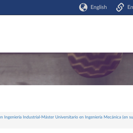
English
En
 Ingeniería Industrial-Máster Universitario en Ingeniería Mecánica (en s