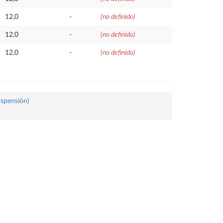
12,0
-
(no definido)
12,0
-
(no definido)
12,0
-
(no definido)
uspensión)