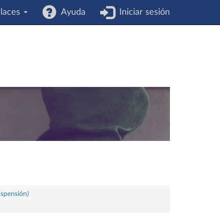
laces
Ayuda
Iniciar sesión
uspensión)