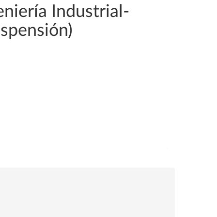
iería Industrial-
uspensión)