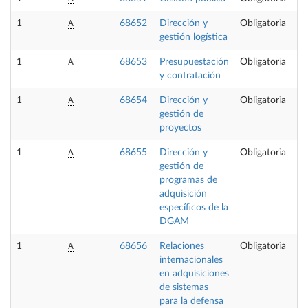
A
1
68652
Dirección y
Obligatoria
gestión logística
A
1
68653
Presupuestación
Obligatoria
y contratación
A
1
68654
Dirección y
Obligatoria
gestión de
proyectos
A
1
68655
Dirección y
Obligatoria
gestión de
programas de
adquisición
específicos de la
DGAM
A
1
68656
Relaciones
Obligatoria
internacionales
en adquisiciones
de sistemas
para la defensa