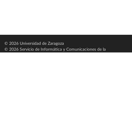
© 2026 Universidad de Zaragoza
© 2026 Servicio de Informática y Comunicaciones de la
Universidad de Zaragoza (
SICUZ
)
Universidad de Zaragoza
C/ Pedro Cerbuna, 12
ES-50009 Zaragoza
España / Spain
Tel: +34 976761000
ciu@unizar.es
Q-5018001-G
Servido por nodo: estudios