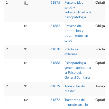
S1
1
61875
Personalidad,
Optativa
salud y
vulnerabilidad a la
psicopatología
S1
1
61882
Prevención,
Obligator
promoción y
tratamientos en
salud
S1
2
61878
Prácticas
Prácticas
externas
S1
1
61886
Psicopatología
Optativa
general aplicada a
la Psicología
General Sanitaria
S1
2
61879
Trabajo fin de
Trabajo f
Máster
S2
1
61872
Trastornos del
Optativa
neurodesarrollo