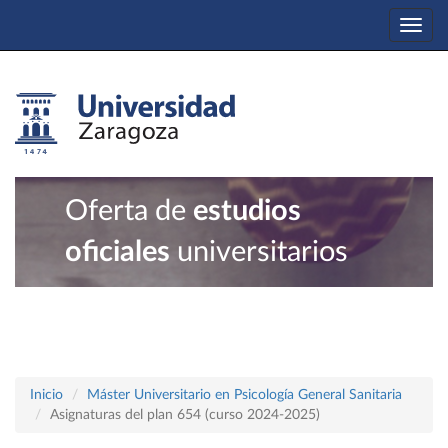
Togg
navi
Oferta de
estudios
oficiales
universitarios
Inicio
Máster Universitario en Psicología General Sanitaria
Asignaturas del plan 654 (curso 2024-2025)