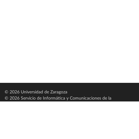
© 2026 Universidad de Zaragoza
© 2026 Servicio de Informática y Comunicaciones de la
Universidad de Zaragoza (
SICUZ
)
Universidad de Zaragoza
C/ Pedro Cerbuna, 12
ES-50009 Zaragoza
España / Spain
Tel: +34 976761000