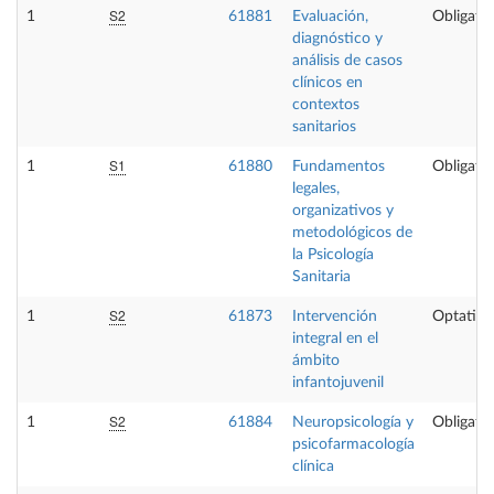
S2
1
61881
Evaluación,
Obligator
diagnóstico y
análisis de casos
clínicos en
contextos
sanitarios
S1
1
61880
Fundamentos
Obligator
legales,
organizativos y
metodológicos de
la Psicología
Sanitaria
S2
1
61873
Intervención
Optativa
integral en el
ámbito
infantojuvenil
S2
1
61884
Neuropsicología y
Obligator
psicofarmacología
clínica