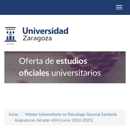
Togg
navi
Oferta de
estudios
oficiales
universitarios
Inicio
Máster Universitario en Psicología General Sanitaria
Asignaturas del plan 654 (curso 2024-2025)