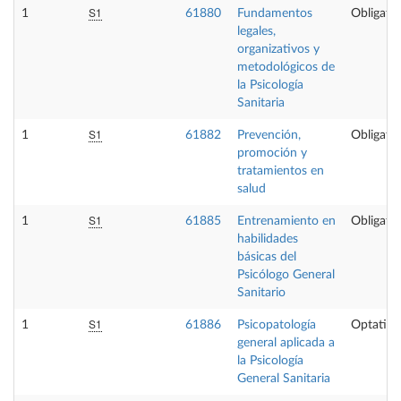
S1
1
61880
Fundamentos
Obligator
legales,
organizativos y
metodológicos de
la Psicología
Sanitaria
S1
1
61882
Prevención,
Obligator
promoción y
tratamientos en
salud
S1
1
61885
Entrenamiento en
Obligator
habilidades
básicas del
Psicólogo General
Sanitario
S1
1
61886
Psicopatología
Optativa
general aplicada a
la Psicología
General Sanitaria