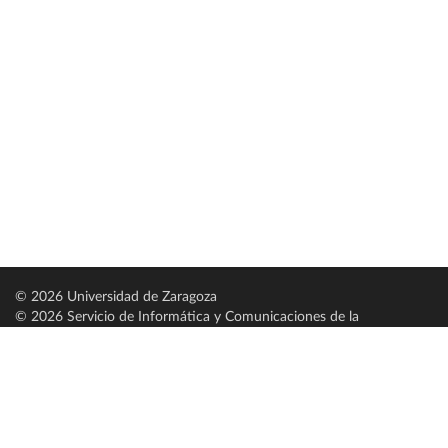
© 2026 Universidad de Zaragoza
© 2026 Servicio de Informática y Comunicaciones de la
Universidad de Zaragoza (
SICUZ
)
Universidad de Zaragoza
C/ Pedro Cerbuna, 12
ES-50009 Zaragoza
España / Spain
Tel: +34 976761000