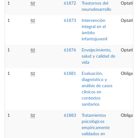
S2
1
61872
Trastornos del
Optativa
neurodesarrollo
S2
1
61873
Intervención
Optativa
integral en el
ámbito
infantojuvenil
S2
1
61876
Envejecimiento,
Optativa
salud y calidad de
vida
S2
1
61881
Evaluación,
Obligator
diagnóstico y
análisis de casos
clínicos en
contextos
sanitarios
S2
1
61883
Tratamientos
Obligator
psicológicos
empíricamente
validados en