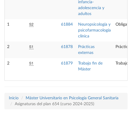
infancia-
adolescencia y
adultos
S2
1
61884
Neuropsicología y
Obligator
psicofarmacología
clínica
S1
2
61878
Prácticas
Prácticas
externas
S1
2
61879
Trabajo fin de
Trabajo f
Máster
Inicio
Máster Universitario en Psicología General Sanitaria
Asignaturas del plan 654 (curso 2024-2025)