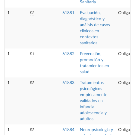
Sanitaria
S2
1
61881
Evaluación,
Obligator
diagnóstico y
análisis de casos
clínicos en
contextos
sanitarios
S1
1
61882
Prevención,
Obligator
promoción y
tratamientos en
salud
S2
1
61883
Tratamientos
Obligator
psicológicos
empíricamente
validados en
infancia-
adolescencia y
adultos
S2
1
61884
Neuropsicología y
Obligator