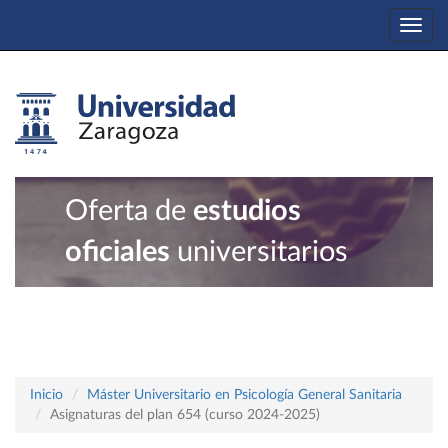
Togg
navi
Oferta de
estudios
oficiales
universitarios
Inicio
Máster Universitario en Psicología General Sanitaria
Asignaturas del plan 654 (curso 2024-2025)