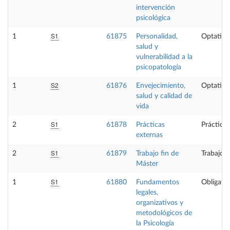
intervención
psicológica
S1
1
61875
Personalidad,
Optativa
salud y
vulnerabilidad a la
psicopatología
S2
1
61876
Envejecimiento,
Optativa
salud y calidad de
vida
S1
2
61878
Prácticas
Prácticas
externas
S1
2
61879
Trabajo fin de
Trabajo f
Máster
S1
1
61880
Fundamentos
Obligator
legales,
organizativos y
metodológicos de
la Psicología