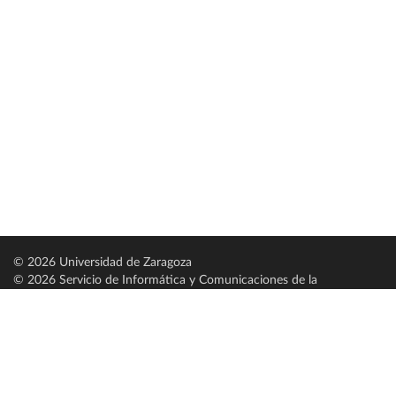
© 2026 Universidad de Zaragoza
© 2026 Servicio de Informática y Comunicaciones de la
Universidad de Zaragoza (
SICUZ
)
Universidad de Zaragoza
C/ Pedro Cerbuna, 12
ES-50009 Zaragoza
España / Spain
Tel: +34 976761000