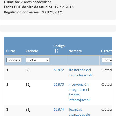
Duración
: 2 años académicos
Fecha BOE de plan de estudios
: 12 dic 2015
Regulación normativa
: RD 822/2021
Código
Curso
Periodo
Nombre
Carácter
S2
1
61872
Trastornos del
Optativa
neurodesarrollo
S2
1
61873
Intervención
Optativa
integral en el
ámbito
infantojuvenil
S1
1
61874
Técnicas
Optativa
avanzadas de