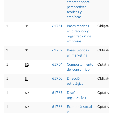
emprendedora:
perspectivas
teóricas y
empíricas
S1
1
61751
Bases teóricas
Obligatori
en dirección y
organización de
empresas
S1
1
61752
Bases teóricas
Obligatori
en márketing
S2
1
61754
Comportamiento
Optativa
del consumidor
S1
1
61750
Dirección
Obligatori
estratégica
S2
1
61765
Diseño
Optativa
organizativo
S2
1
61766
Economía social
Optativa
y