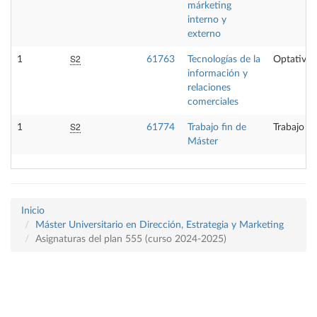
márketing
interno y
externo
S2
1
61763
Tecnologías de la
Optativa
información y
relaciones
comerciales
S2
1
61774
Trabajo fin de
Trabajo fi
Máster
Inicio
Máster Universitario en Dirección, Estrategia y Marketing
Asignaturas del plan 555 (curso 2024-2025)