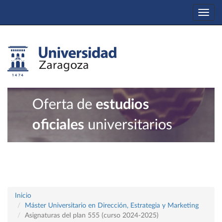
Togg
navi
Oferta de
estudios
oficiales
universitarios
Inicio
Máster Universitario en Dirección, Estrategia y Marketing
Asignaturas del plan 555 (curso 2024-2025)