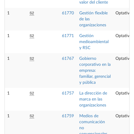
valor del cliente
S2
1
61770
Gestión flexible
Optativa
de las
organizaciones
S2
1
61771
Gestión
Optativa
medioambiental
y RSC
S2
1
61767
Gobierno
Optativa
corporativo en la
empresa:
familiar, gerencial
y pública
S2
1
61757
La dirección de
Optativa
marca en las
organizaciones
S2
1
61759
Medios de
Optativa
comunicación
no
convencionales