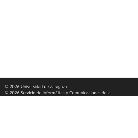
© 2026 Universidad de Zaragoza
© 2026 Servicio de Informática y Comunicaciones de la
Universidad de Zaragoza (
SICUZ
)
Universidad de Zaragoza
C/ Pedro Cerbuna, 12
ES-50009 Zaragoza
España / Spain
Tel: +34 976761000
ciu@unizar.es