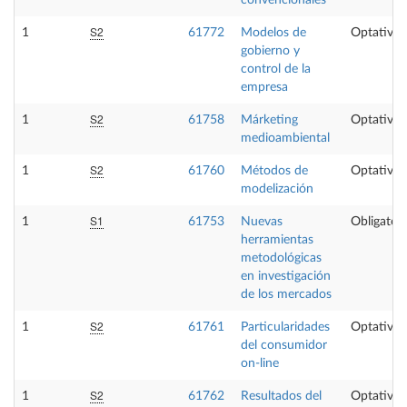
S2
1
61772
Modelos de
Optativa
gobierno y
control de la
empresa
S2
1
61758
Márketing
Optativa
medioambiental
S2
1
61760
Métodos de
Optativa
modelización
S1
1
61753
Nuevas
Obligatori
herramientas
metodológicas
en investigación
de los mercados
S2
1
61761
Particularidades
Optativa
del consumidor
on-line
S2
1
61762
Resultados del
Optativa