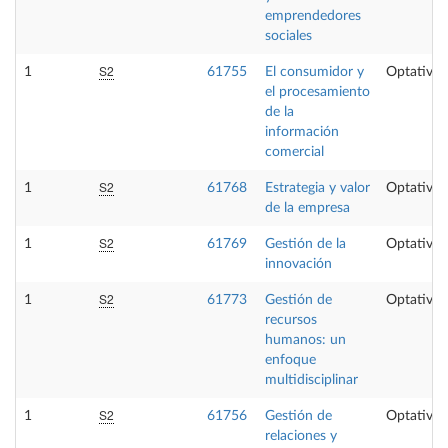
emprendedores
sociales
S2
1
61755
El consumidor y
Optativa
el procesamiento
de la
información
comercial
S2
1
61768
Estrategia y valor
Optativa
de la empresa
S2
1
61769
Gestión de la
Optativa
innovación
S2
1
61773
Gestión de
Optativa
recursos
humanos: un
enfoque
multidisciplinar
S2
1
61756
Gestión de
Optativa
relaciones y