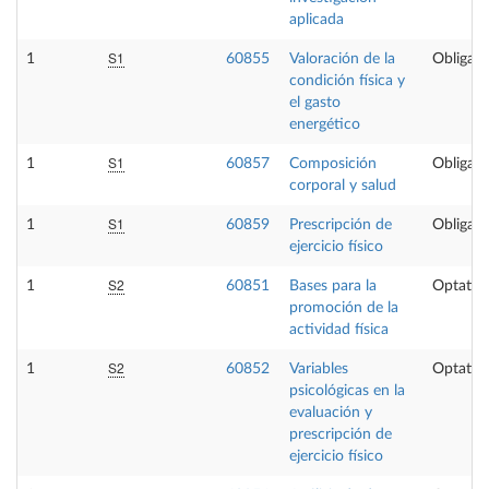
aplicada
S1
1
60855
Valoración de la
Obligato
condición física y
el gasto
energético
S1
1
60857
Composición
Obligato
corporal y salud
S1
1
60859
Prescripción de
Obligato
ejercicio físico
S2
1
60851
Bases para la
Optativ
promoción de la
actividad física
S2
1
60852
Variables
Optativ
psicológicas en la
evaluación y
prescripción de
ejercicio físico