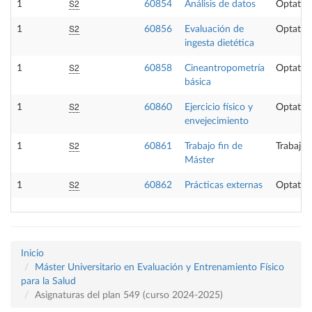
S2
1
60854
Análisis de datos
Optativ
S2
1
60856
Evaluación de
Optativ
ingesta dietética
S2
1
60858
Cineantropometría
Optativ
básica
S2
1
60860
Ejercicio físico y
Optativ
envejecimiento
S2
1
60861
Trabajo fin de
Trabajo 
Máster
S2
1
60862
Prácticas externas
Optativ
Inicio
Máster Universitario en Evaluación y Entrenamiento Físico
para la Salud
Asignaturas del plan 549 (curso 2024-2025)