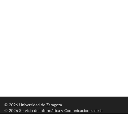
© 2026 Universidad de Zaragoza
© 2026 Servicio de Informática y Comunicaciones de la
Universidad de Zaragoza (
SICUZ
)
Universidad de Zaragoza